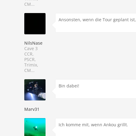
CM...
Ansonsten, wenn die Tour geplant ist
NilsNase
Cave 3
CCR,
PSCR,
Trimix,
CM...
Bin dabei!
Marv31
Ich komme mit, wenn Ankou grillt.