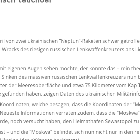
isch tauchbar
il von zwei ukrainischen “Neptun”-Raketen schwer getrof
racks des riesigen russischen Lenkwaffenkreuzers ans Licht
it eigenen Augen sehen möchte, der könnte das – rein theor
 Sinken des massiven russischen Lenkwaffenkreuzers nun b
unter der Meeresoberfläche und etwa 75 Kilometer vom Kap T
 gefunden haben, zeigen Daten des ukrainischen Militärinf
Koordinaten, welche besagen, dass die Koordinaten der “Mosk
 Neueste Informationen verraten zudem, dass die “Moskwa”,
rde, noch versucht haben, den Heimathafen Sewastopol zu 
 ist – und die “Moskwa” befindet sich nun nicht nur in den 