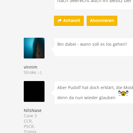
nach Seerecht auch im Besitz der 
Abonnieren
Antwort
Bin dabei - wann soll es los gehen?
vinnim
Stroke ;-)
Aber Pudolf hat doch erklärt, die Mos
denn da nun wieder glauben
NilsNase
Cave 3
CCR,
PSCR,
Trimix,