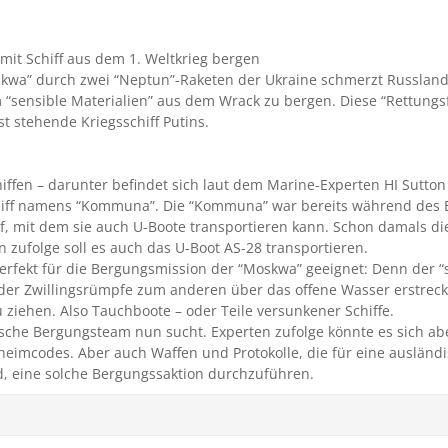
 mit Schiff aus dem 1. Weltkrieg bergen
kwa” durch zwei “Neptun”-Raketen der Ukraine schmerzt Russland t
“sensible Materialien” aus dem Wrack zu bergen. Diese “Rettungsfl
t stehende Kriegsschiff Putins.
hiffen – darunter befindet sich laut dem Marine-Experten HI Sutton
Schiff namens “Kommuna”. Die “Kommuna” war bereits während des E
f, mit dem sie auch U-Boote transportieren kann. Schon damals 
n zufolge soll es auch das U-Boot AS-28 transportieren.
 perfekt für die Bergungsmission der “Moskwa” geeignet: Denn der
der Zwillingsrümpfe zum anderen über das offene Wasser erstrecke
 ziehen. Also Tauchboote – oder Teile versunkener Schiffe.
ische Bergungsteam nun sucht. Experten zufolge könnte es sich ab
heimcodes. Aber auch Waffen und Protokolle, die für eine ausländ
nd, eine solche Bergungssaktion durchzuführen.