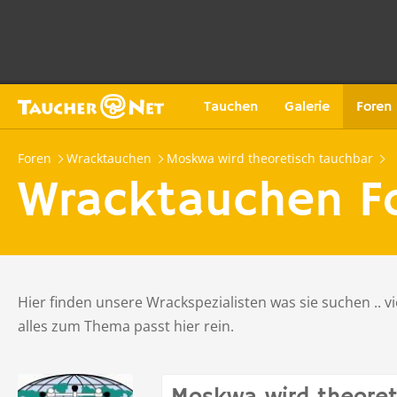
Tauchen
Galerie
Foren
Foren
Wracktauchen
Moskwa wird theoretisch tauchbar
Wracktauchen F
Hier finden unsere Wrackspezialisten was sie suchen .. v
alles zum Thema passt hier rein.