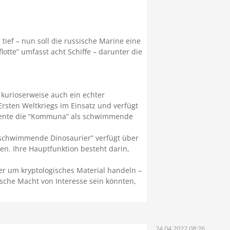
ief – nun soll die russische Marine eine
otte” umfasst acht Schiffe – darunter die
 kurioserweise auch ein echter
rsten Weltkriegs im Einsatz und verfügt
diente die “Kommuna” als schwimmende
 “schwimmende Dinosaurier” verfügt über
n. Ihre Hauptfunktion besteht darin,
er um kryptologisches Material handeln –
ische Macht von Interesse sein könnten,
24.04.2022 08:26