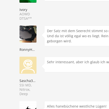
Ivory
AOWD
DTSA**
Der Satz mit dem Seerecht stimmt so n
Und da ist völlig egal wo es liegt. R
geborgen wird.
RonnyHC63
Sehr interessant, aber ich glaub ich
Sascha314
SSI MD,
Nitrox,
Deep
Alles hanebüchene westliche Lügen!