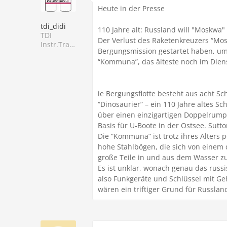
Heute in der Presse
tdi_didi
110 Jahre alt: Russland will "Moskwa"
TDI
Der Verlust des Raketenkreuzers “Mos
Instr.Trainer
Bergungsmission gestartet haben, um 
“Kommuna”, das älteste noch im Diens
ie Bergungsflotte besteht aus acht Sc
“Dinosaurier” – ein 110 Jahre altes 
über einen einzigartigen Doppelrump
Basis für U-Boote in der Ostsee. Sutto
Die “Kommuna” ist trotz ihres Alters
hohe Stahlbögen, die sich von einem 
große Teile in und aus dem Wasser zu
Es ist unklar, wonach genau das russ
also Funkgeräte und Schlüssel mit Ge
wären ein triftiger Grund für Russla