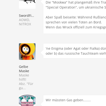
Die "Moskwa" hat plangemäß ihre Tra
"Special Operation", um ukrainische S
SwordFish73
Aber Spaß beiseite: Während Rußland 
AOWD,
sprechen von vielen Toten an Bord.
NITROX
Wenn das Wrack offiziell zum Kriegsg
'ne Enigma (oder Agat oder Fialka) dü
oder b) das russische Tauchteam vorh
Gelbe
Maske
Maske
hilft!
Abz. "Für
gu...
Wir műssten Gas geben........