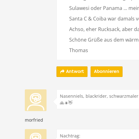
Sulawesi oder Panama ... mein 
Santa C & Coiba war damals v
Achso, eher Rucksack, aber da
Schöne Grüße aus dem wärm
Thomas
Abonnieren
Antwort
Nasenniels, blackrider, schwarzmaler
🙏☀️👋
morfried
Nachtrag: