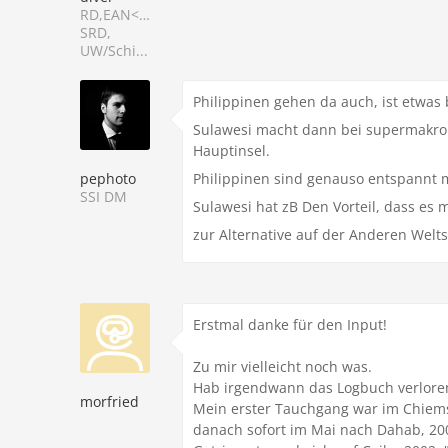
RD,EAN<40,Deep,
SRD,
UW/Schi...
Philippinen gehen da auch, ist etwas b
Sulawesi macht dann bei supermakro 
Hauptinsel.
pephoto
Philippinen sind genauso entspannt mit
SSI DM
Sulawesi hat zB Den Vorteil, dass es
zur Alternative auf der Anderen Welts
Erstmal danke für den Input!
Zu mir vielleicht noch was.
Hab irgendwann das Logbuch verloren,
morfried
Mein erster Tauchgang war im Chiems
danach sofort im Mai nach Dahab, 20