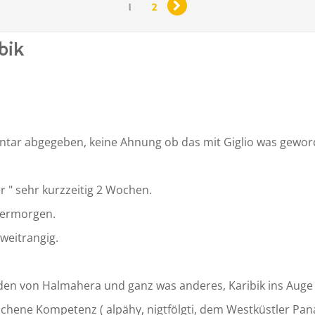

1
2
bik
tar abgegeben, keine Ahnung ob das mit Giglio was geword
r " sehr kurzzeitig 2 Wochen.
bermorgen.
zweitrangig.
en von Halmahera und ganz was anderes, Karibik ins Auge 
hene Kompetenz ( alpähy, nigtfölgti, dem Westküstler Pana