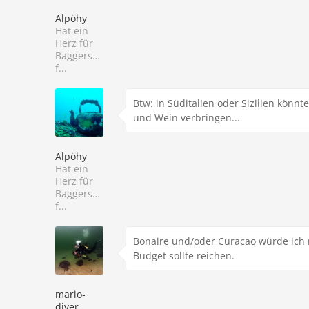
Alpöhy
Hat ein
Herz für
Baggersee-
f...
Btw: in Süditalien oder Sizilien könn
und Wein verbringen...
Alpöhy
Hat ein
Herz für
Baggersee-
f...
Bonaire und/oder Curacao würde ich 
Budget sollte reichen.
mario-
diver