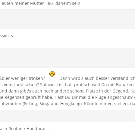
 80ten meiner Mutter - 80- daheim sein.
sierts
ißbier weniger trinken?
Dann wird's auch besser verständlic
 vom Land sehen? Sulawesi ist halt pratisch weil Du mit Bunaken
nd und dann gibt's auch noch andere schöne Plätze in der Gegend
ie Regenzeit geprüft habe. Hast Du Dir mal die Flüge angeschaut? A
ativrouten (Peking, Singapur, Hongkong). Könnte mir vorstellen, das
nach Roatan / Honduras...