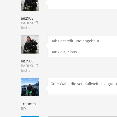
ag2908
PADI Staff
Instr.
Habs bestellt und angebaut.
Dank dir, Klaus.
ag2908
PADI Staff
Instr.
Gute Wahl, die von Kallweit sitzt gut 
Traumtänzer
RD