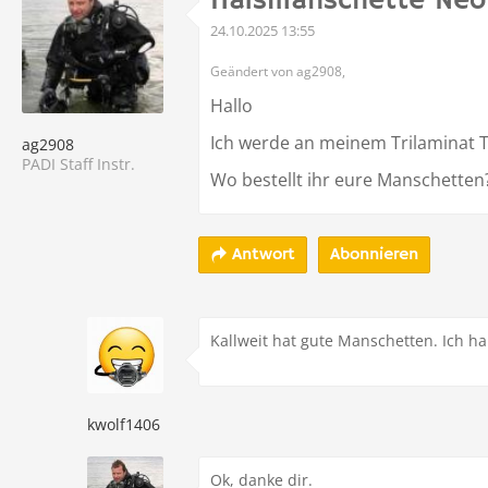
Halsmanschette Neo
24.10.2025 13:55
Geändert von ag2908,
Hallo
Ich werde an meinem Trilaminat T
ag2908
PADI Staff Instr.
Wo bestellt ihr eure Manschetten
Abonnieren
Antwort
Kallweit hat gute Manschetten. Ich ha
kwolf1406
Ok, danke dir.