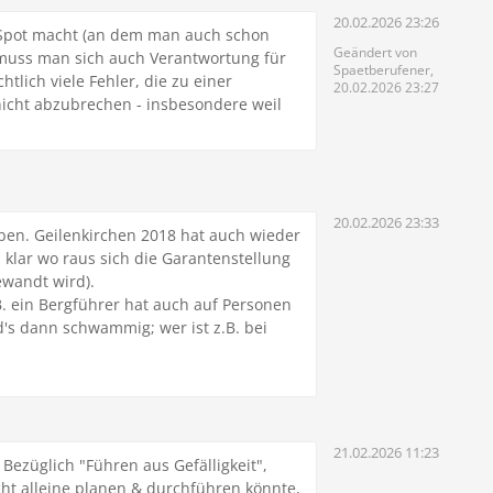
20.02.2026 23:26
 Spot macht (an dem man auch schon
Geändert von
muss man sich auch Verantwortung für
Spaetberufener,
tlich viele Fehler, die zu einer
20.02.2026 23:27
icht abzubrechen - insbesondere weil
20.02.2026 23:33
ben. Geilenkirchen 2018 hat auch wieder
 klar wo raus sich die Garantenstellung
ewandt wird).
B. ein Bergführer hat auch auf Personen
d's dann schwammig; wer ist z.B. bei
21.02.2026 11:23
Bezüglich "Führen aus Gefälligkeit",
cht alleine planen & durchführen könnte,