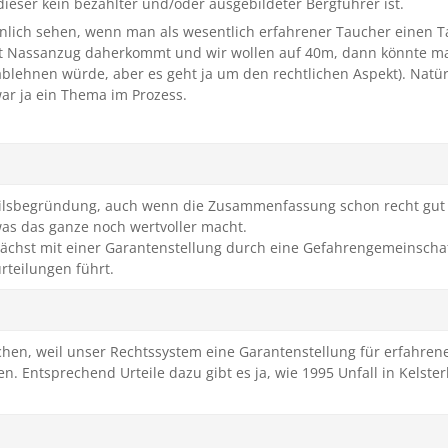
ieser kein bezahlter und/oder ausgebildeter Bergführer ist.
lich sehen, wenn man als wesentlich erfahrener Taucher einen T
t Nassanzug daherkommt und wir wollen auf 40m, dann könnte ma
ablehnen würde, aber es geht ja um den rechtlichen Aspekt). Nat
r ja ein Thema im Prozess.
teilsbegründung, auch wenn die Zusammenfassung schon recht gut i
as das ganze noch wertvoller macht.
ächst mit einer Garantenstellung durch eine Gefahrengemeinschaf
rteilungen führt.
chen, weil unser Rechtssystem eine Garantenstellung für erfahrene
. Entsprechend Urteile dazu gibt es ja, wie 1995 Unfall in Kelste