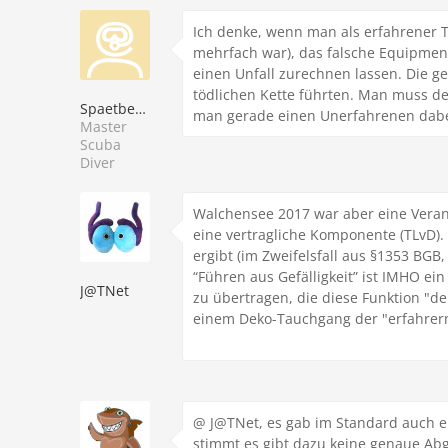
Ich denke, wenn man als erfahrener
mehrfach war), das falsche Equipme
einen Unfall zurechnen lassen. Die gen
tödlichen Kette führten. Man muss d
Spaetberufener
man gerade einen Unerfahrenen dabe
Master
Scuba
Diver
Walchensee 2017 war aber eine Verans
eine vertragliche Komponente (TLvD). 
ergibt (im Zweifelsfall aus §1353 BG
“Führen aus Gefälligkeit” ist IMHO ei
J@TNet
zu übertragen, die diese Funktion "de
einem Deko-Tauchgang der "erfahrern
@ J@TNet, es gab im Standard auch ein
stimmt es gibt dazu keine genaue Abg