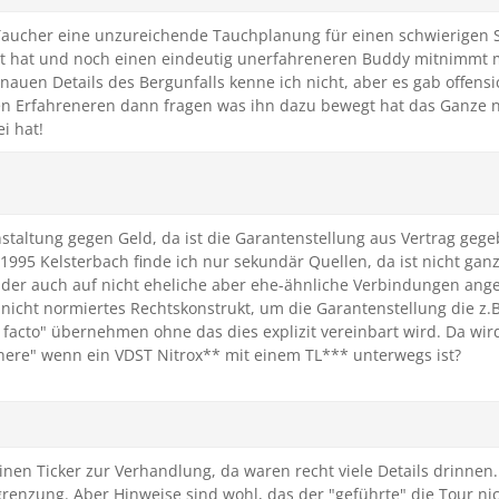
 Taucher eine unzureichende Tauchplanung für einen schwierigen
nt hat und noch einen eindeutig unerfahreneren Buddy mitnimmt 
auen Details des Bergunfalls kenne ich nicht, aber es gab offensich
en Erfahreneren dann fragen was ihn dazu bewegt hat das Ganze n
i hat!
taltung gegen Geld, da ist die Garantenstellung aus Vertrag gege
1995 Kelsterbach finde ich nur sekundär Quellen, da ist nicht ganz
B, der auch auf nicht eheliche aber ehe-ähnliche Verbindungen ang
n nicht normiertes Rechtskonstrukt, um die Garantenstellung die z.
 facto" übernehmen ohne das dies explizit vereinbart wird. Da wir
ere" wenn ein VDST Nitrox** mit einem TL*** unterwegs ist?
en Ticker zur Verhandlung, da waren recht viele Details drinnen. 
renzung. Aber Hinweise sind wohl, das der "geführte" die Tour ni