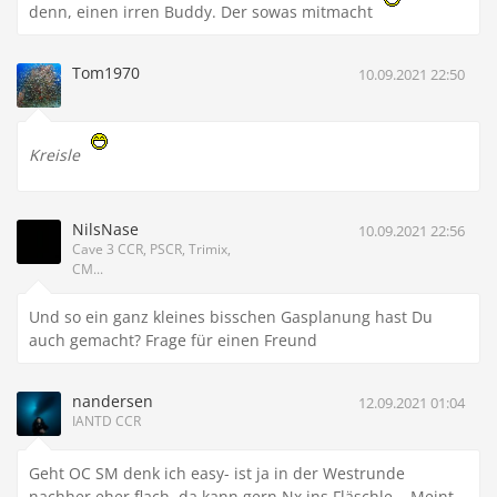
denn, einen irren Buddy. Der sowas mitmacht
Tom1970
10.09.2021 22:50
Kreisle
NilsNase
10.09.2021 22:56
Cave 3 CCR, PSCR, Trimix,
CM...
Und so ein ganz kleines bisschen Gasplanung hast Du
auch gemacht? Frage für einen Freund
nandersen
12.09.2021 01:04
IANTD CCR
Geht OC SM denk ich easy- ist ja in der Westrunde
nachher eher flach, da kann gern Nx ins Fläschle... Meint