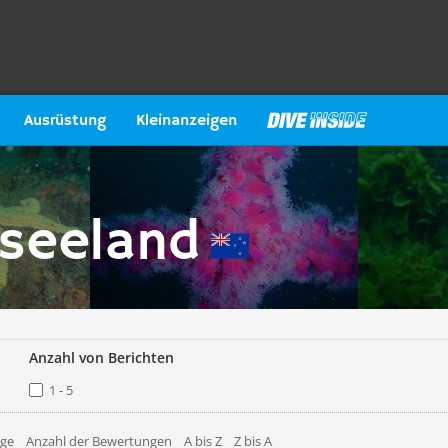
Ausrüstung
Kleinanzeigen
useeland
Anzahl von Berichten
1 - 5
äge
Anzahl der Bewertungen
A bis Z
Z bis A