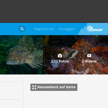
Registrieren
Einloggen

220 Fotos
2 Videos
Neuseeland auf Karte