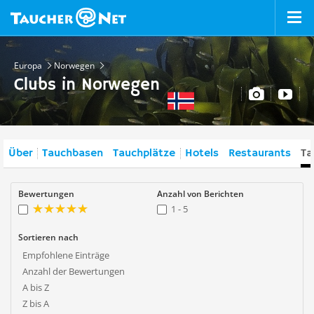
Europa
Norwegen
Clubs in Norwegen
Über
Tauchbasen
Tauchplätze
Hotels
Restaurants
Ta
Bewertungen
Anzahl von Berichten
1 - 5
Sortieren nach
Empfohlene Einträge
Anzahl der Bewertungen
A bis Z
Z bis A