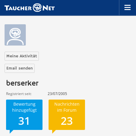
Meine Aktivität
Email senden
berserker
Registriert seit
23/07/2005
Bewertung
Nachrichten
hinzugefügt
im Forum
31
23