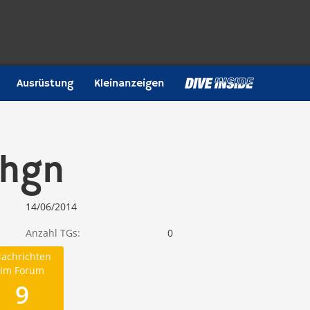
Ausrüstung
Kleinanzeigen
hgn
14/06/2014
Anzahl TGs
0
achrichten
im Forum
9