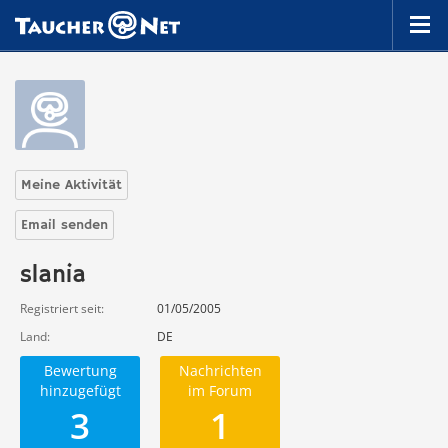
Meine Aktivität
Email senden
slania
Registriert seit
01/05/2005
Land
DE
Bewertung
Nachrichten
hinzugefügt
im Forum
3
1