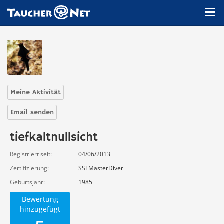
Meine Aktivität
Email senden
tiefkaltnullsicht
Registriert seit
04/06/2013
Zertifizierung
SSI MasterDiver
Geburtsjahr
1985
Bewertung
hinzugefügt