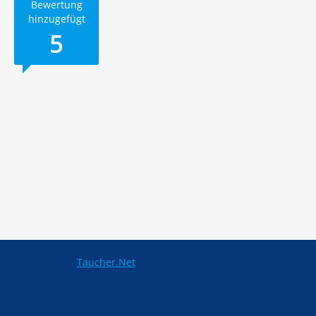
Bewertung
hinzugefügt
5
Taucher.Net