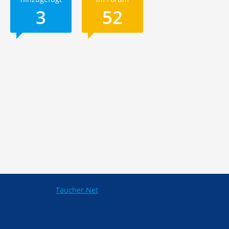
3
52
Taucher.Net