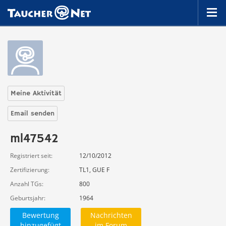
Meine Aktivität
Email senden
ml47542
Registriert seit
12/10/2012
Zertifizierung
TL1, GUE F
Anzahl TGs
800
Geburtsjahr
1964
Bewertung
Nachrichten
hinzugefügt
im Forum