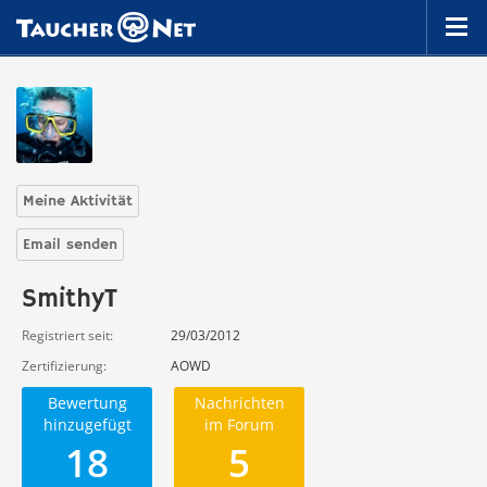
Meine Aktivität
Email senden
SmithyT
Registriert seit
29/03/2012
Zertifizierung
AOWD
Bewertung
Nachrichten
hinzugefügt
im Forum
18
5