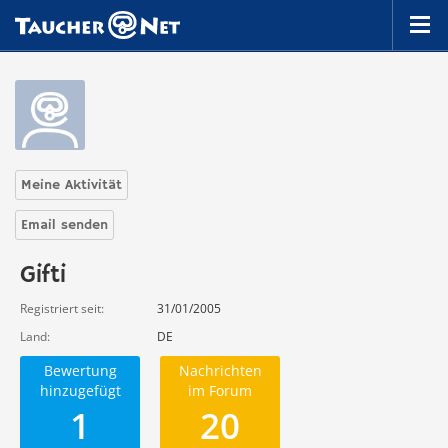
Meine Aktivität
Email senden
Gifti
Registriert seit
31/01/2005
Land
DE
Bewertung
Nachrichten
hinzugefügt
im Forum
1
20