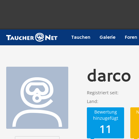
Tauchen
Galerie
Foren
darco
Registriert seit
Land
Bewertung
N
hinzugefügt
11