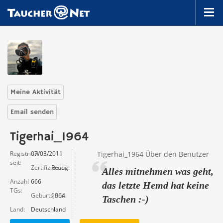
Meine Aktivität
Email senden
Tigerhai_1964
Registriert
07/03/2011
Tigerhai_1964 Über den Benutzer
seit
Zertifizierung
Rescue
Alles mitnehmen was geht,
Anzahl
666
das letzte Hemd hat keine
TGs
Geburtsjahr
1964
Taschen :-)
Land
Deutschland