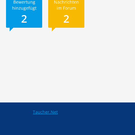
Bewertung
Nachrichten
hinzugefügt
im Forum
2
2
Taucher.Net