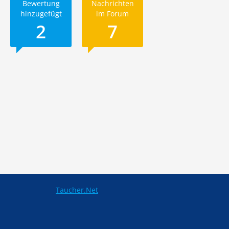
Bewertung
Nachrichten
hinzugefügt
im Forum
2
7
Taucher.Net