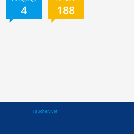
4
188
Taucher.Net