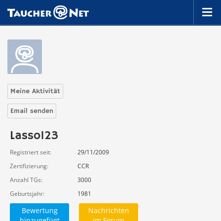
Meine Aktivität
Email senden
Lasso123
Registriert seit
29/11/2009
Zertifizierung
CCR
Anzahl TGs
3000
Geburtsjahr
1981
Bewertung
Nachrichten
hinzugefügt
im Forum