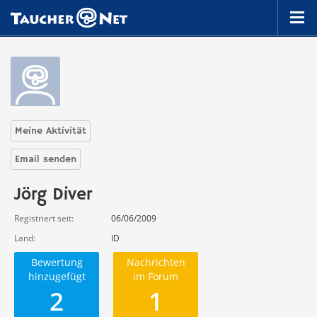
Meine Aktivität
Email senden
Jörg Diver
Registriert seit
06/06/2009
Land
ID
Bewertung
Nachrichten
hinzugefügt
im Forum
2
1