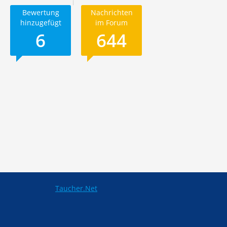
Bewertung
Nachrichten
hinzugefügt
im Forum
6
644
Taucher.Net