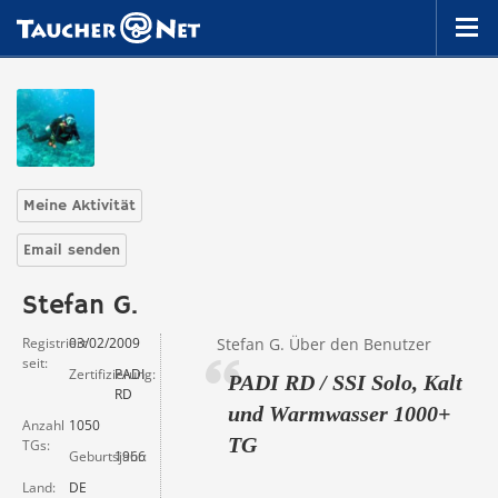
Meine Aktivität
Email senden
Stefan G.
Registriert
03/02/2009
Stefan G. Über den Benutzer
seit
Zertifizierung
PADI
PADI RD / SSI Solo, Kalt
RD
und Warmwasser 1000+
Anzahl
1050
TG
TGs
Geburtsjahr
1966
Land
DE