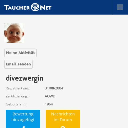
Meine Aktivität
Email senden
divezwergin
Registriert seit
31/08/2004
Zertifizierung
AOWD
Geburtsjahr
1964
Bewertung
Nachrichten
hinzugefügt
im Forum