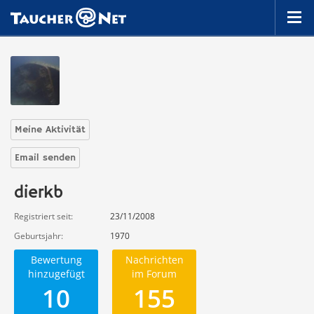
Meine Aktivität
Email senden
dierkb
Registriert seit
23/11/2008
Geburtsjahr
1970
Bewertung
Nachrichten
hinzugefügt
im Forum
10
155