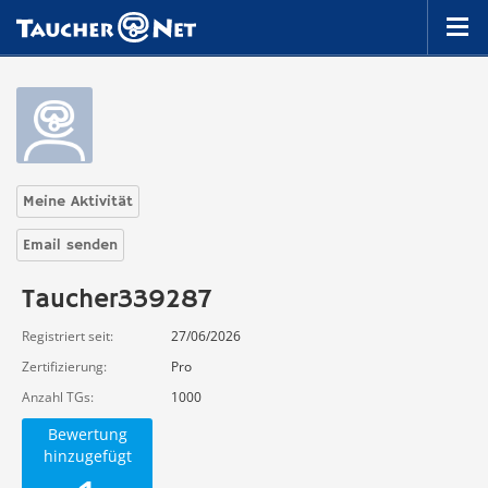
Meine Aktivität
Email senden
Taucher339287
Registriert seit
27/06/2026
Zertifizierung
Pro
Anzahl TGs
1000
Bewertung
hinzugefügt