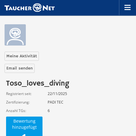
Meine Aktivität
Email senden
Toso_loves_diving
Registriert seit
22/11/2025
Zertifizierung
PADI TEC
Anzahl TGs
6
Bewertung
hinzugefügt