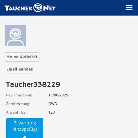
Meine Aktivität
Email senden
Taucher338229
Registriert seit
10/06/2025
Zertifizierung
OWD
Anzahl TGs
120
Bewertung
hinzugefügt