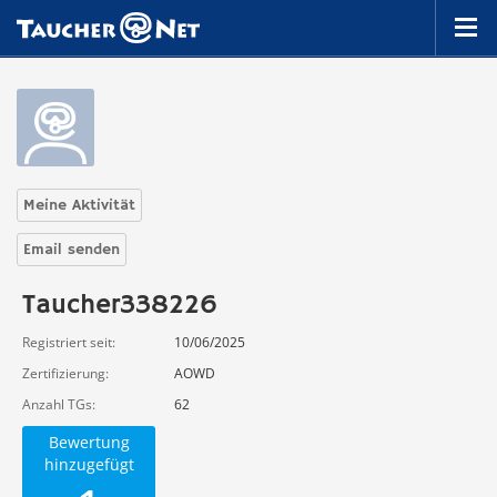
Meine Aktivität
Email senden
Taucher338226
Registriert seit
10/06/2025
Zertifizierung
AOWD
Anzahl TGs
62
Bewertung
hinzugefügt