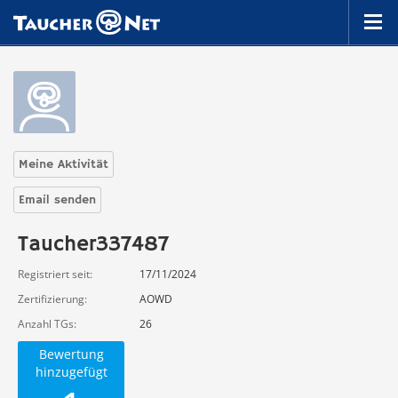
Meine Aktivität
Email senden
Taucher337487
Registriert seit
17/11/2024
Zertifizierung
AOWD
Anzahl TGs
26
Bewertung
hinzugefügt