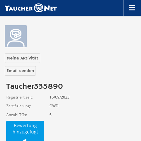
Meine Aktivität
Email senden
Taucher335890
Registriert seit
16/09/2023
Zertifizierung
OWD
Anzahl TGs
6
Bewertung
hinzugefügt