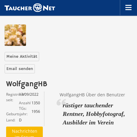
Meine Aktivität
Email senden
WolfgangHB
Registriert
13/09/2022
WolfgangHB Über den Benutzer
seit
Anzahl
1350
rüstiger tauchender
TGs
1956
Rentner, Hobbyfotograf,
Geburtsjahr
Land
D
Ausbilder im Verein
Nachrichten