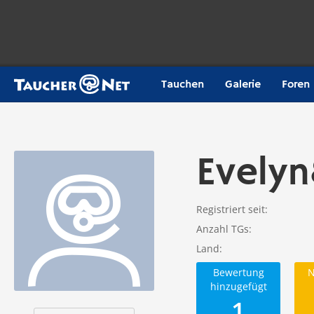
Tauchen
Galerie
Foren
Evely
Registriert seit
Anzahl TGs
Land
Bewertung
N
hinzugefügt
1