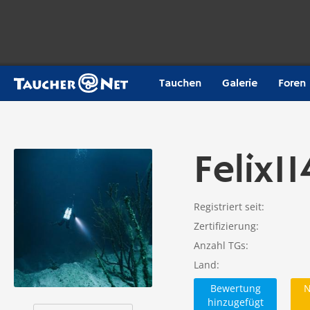
Tauchen
Galerie
Foren
Felix1
Registriert seit
Zertifizierung
Anzahl TGs
Land
Bewertung
N
hinzugefügt