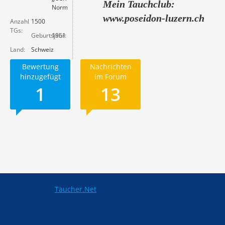
Mein Tauchclub:
Normox.
www.poseidon-luzern.ch
Anzahl
1500
TGs
Geburtsjahr
1961
Land
Schweiz
Bewertung
Nachrichten
hinzugefügt
im Forum
1
13
Taucher.Net