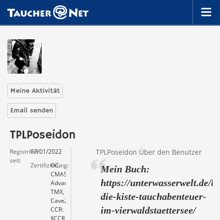
Meine Aktivität
Email senden
TPLPoseidon
Registriert
07/01/2022
TPLPoseidon Über den Benutzer
seit
Zertifizierung
OC:
Mein Buch:
CMAS3*,
https://unterwasserwelt.de/b
Advanced
TMX,
die-kiste-tauchabenteuer-
Cave2.
im-vierwaldstaettersee/
CCR:
JJCCR