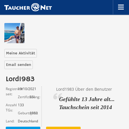
Meine Aktivität
Email senden
Lord1983
Registriert
19/10/2021
Lord1983 Über den Benutzer
seit
Zertifizierung
SSI
Gefühlte 13 Jahre alt...
Anzahl
133
Tauchschein seit 2014
TGs
Geburtsjahr
1983
Land
Deutschland