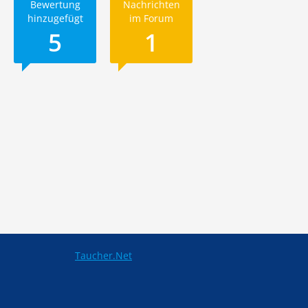
Bewertung
Nachrichten
hinzugefügt
im Forum
5
1
Taucher.Net