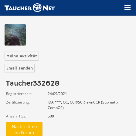
Meine Aktivität
Email senden
Taucher332628
Registriert seit
24/09/2021
Zertifizierung
IDA ***, OC, CCR/SCR, e-mCCR (Submatix
CombO2)
Anzahl TGs
500
Nachrichten
im Forum