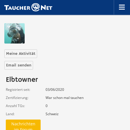
Meine Aktivität
Email senden
Elbtowner
Registriert seit
03/06/2020
Zertifizierung
War schon mal tauchen
Anzahl TGs
0
Land
Schweiz
Nachrichten
im Forum