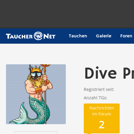
Tauchen
Galerie
Foren
Dive P
Registriert seit
Anzahl TGs
Nachrichten
im Forum
2