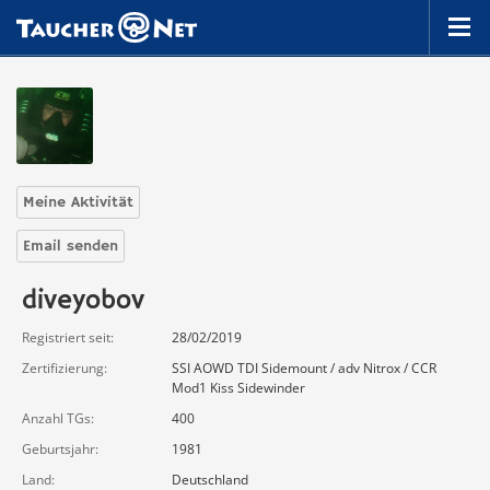
Meine Aktivität
Email senden
diveyobov
Registriert seit
28/02/2019
Zertifizierung
SSI AOWD TDI Sidemount / adv Nitrox / CCR
Mod1 Kiss Sidewinder
Anzahl TGs
400
Geburtsjahr
1981
Land
Deutschland