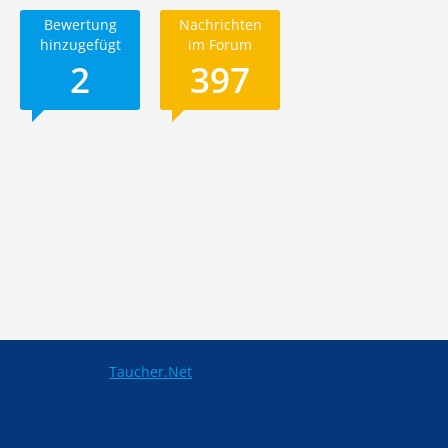
Bewertung
Nachrichten
hinzugefügt
im Forum
2
397
Taucher.Net