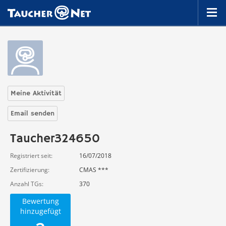
Meine Aktivität
Email senden
Taucher324650
Registriert seit
16/07/2018
Zertifizierung
CMAS ***
Anzahl TGs
370
Bewertung
hinzugefügt