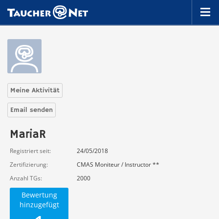
Meine Aktivität
Email senden
MariaR
Registriert seit
24/05/2018
Zertifizierung
CMAS Moniteur / Instructor **
Anzahl TGs
2000
Bewertung
hinzugefügt