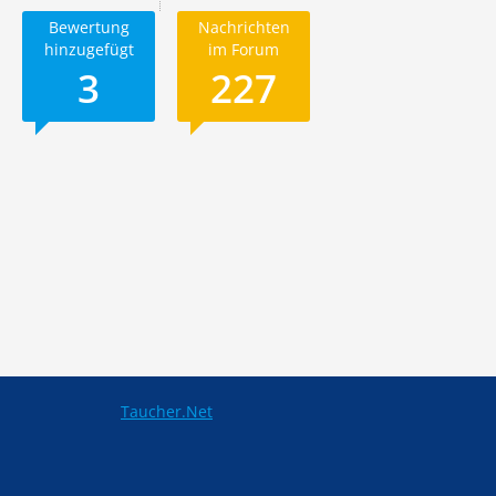
Bewertung
Nachrichten
hinzugefügt
im Forum
3
227
Taucher.Net