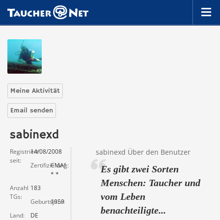
Meine Aktivität
Email senden
sabinexd
Registriert
14/08/2008
sabinexd Über den Benutzer
seit
Zertifizierung
CMAS
Es gibt zwei Sorten
* *
Menschen: Taucher und
Anzahl
183
vom Leben
TGs
Geburtsjahr
1959
benachteiligte...
Land
DE