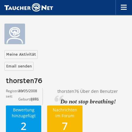
Meine Aktivität
Email senden
thorsten76
Registriert
30/05/2008
thorsten76 Über den Benutzer
seit
Geburtsjahr
1976
Do not stop breathing!
Bewertung
Nachrichten
hinzugefügt
im Forum
2
7