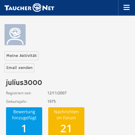
Meine Aktivität
Email senden
julius3000
Registriert seit
12/11/2007
Geburtsjahr
1975
Bewertung
Nachrichten
hinzugefügt
im Forum
1
21