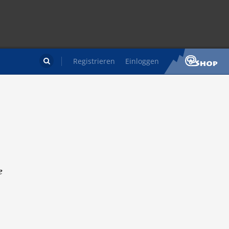
Registrieren
Einloggen

e