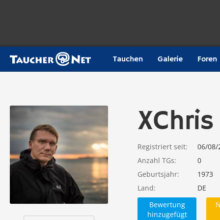
Tauchen
Galerie
Foren
XChris
Registriert seit
06/08/
Anzahl TGs
0
Geburtsjahr
1973
Land
DE
Bewertung
N
hinzugefügt