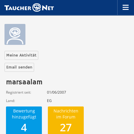
Meine Aktivität
Email senden
marsaalam
Registriert seit
01/06/2007
Land
EG
Bewertung
Nachrichten
hinzugefügt
im Forum
4
27