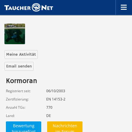
Meine Aktivität
Email senden
Kormoran
Registriert seit
06/10/2003
Zertifizierung
EN 14153-2
Anzahl TGs
770
Land
DE
Bewertung
Nachrichten
hinzugefügt
im Forum