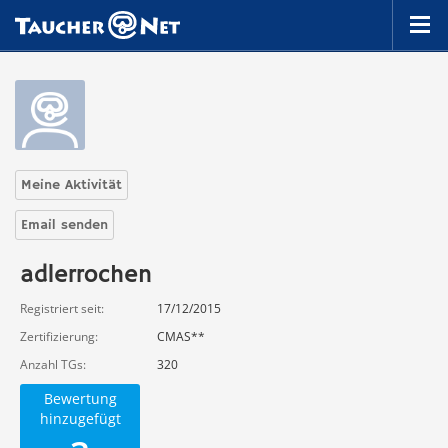
Meine Aktivität
Email senden
adlerrochen
Registriert seit
17/12/2015
Zertifizierung
CMAS**
Anzahl TGs
320
Bewertung
hinzugefügt