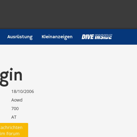
Ausrüstung
Kleinanzeigen
gin
18/10/2006
Aowd
700
AT
achrichten
im Forum