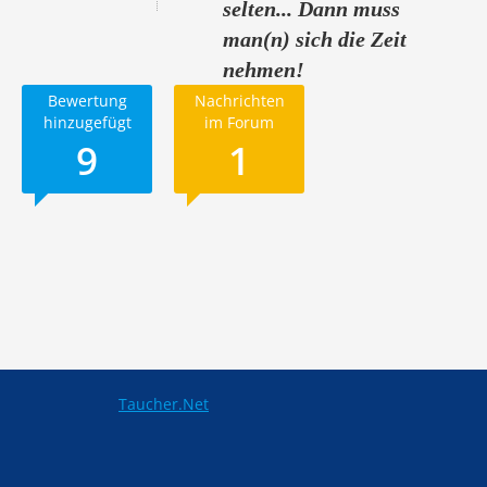
selten... Dann muss
man(n) sich die Zeit
nehmen!
Bewertung
Nachrichten
hinzugefügt
im Forum
9
1
Taucher.Net