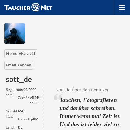
Meine Aktivität
Email senden
sott_de
Registriert
09/06/2006
sott_de Über den Benutzer
seit
Zertifizierung
VDST
Tauchen, Fotografieren
****
und darüber schreiben.
Anzahl
650
Immer wenn mal Zeit ist.
TGs
Geburtsjahr
1972
Und das ist leider viel zu
Land
DE