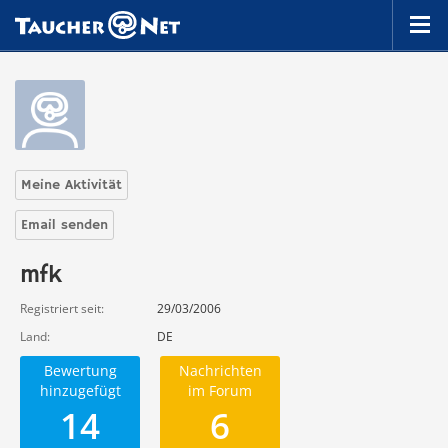
Meine Aktivität
Email senden
mfk
Registriert seit
29/03/2006
Land
DE
Bewertung
Nachrichten
hinzugefügt
im Forum
14
6